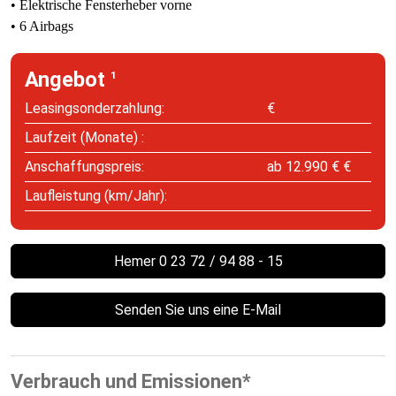
• Elektrische Fensterheber vorne​
• 6 Airbags
Angebot
1
Leasingsonderzahlung:
€
Laufzeit (Monate) :
Anschaffungspreis:
ab 12.990 € €
Laufleistung (km/Jahr):
Hemer 0 23 72 / 94 88 - 15
Senden Sie uns eine E-Mail
Verbrauch und Emissionen*