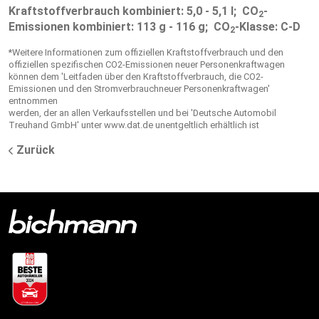
Kraftstoffverbrauch kombiniert: 5,0 - 5,1 l;
CO
-
2
Emissionen kombiniert: 113 g - 116 g;
CO
-Klasse: C-D
2
*Weitere Informationen zum offiziellen Kraftstoffverbrauch und den
offiziellen spezifischen CO2-Emissionen neuer Personenkraftwagen
können dem 'Leitfaden über den Kraftstoffverbrauch, die CO2-
Emissionen und den Stromverbrauchneuer Personenkraftwagen'
entnommen
werden, der an allen Verkaufsstellen und bei 'Deutsche Automobil
Treuhand GmbH' unter www.dat.de unentgeltlich erhältlich ist
Zurück