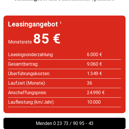
Leasingangebot
1
85 €
Monatsrate
Leasingsonderzahlung:
6.000 €
Gesamtbetrag:
9.060 €
Überführungskosten:
1.349 €
Laufzeit (Monate) :
36
Anschaffungspreis:
24.990 €
Laufleistung (km/Jahr):
10.000
Menden 0 23 73 / 90 95 - 43