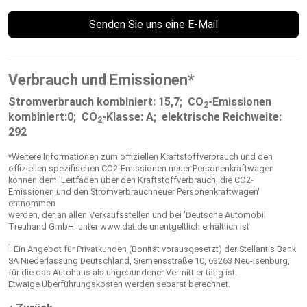
Senden Sie uns eine E-Mail
Verbrauch und Emissionen*
Stromverbrauch kombiniert: 15,7;
CO
-Emissionen
2
kombiniert:0;
CO
-Klasse: A;
elektrische Reichweite:
2
292
*Weitere Informationen zum offiziellen Kraftstoffverbrauch und den
offiziellen spezifischen CO2-Emissionen neuer Personenkraftwagen
können dem 'Leitfaden über den Kraftstoffverbrauch, die CO2-
Emissionen und den Stromverbrauchneuer Personenkraftwagen'
entnommen
werden, der an allen Verkaufsstellen und bei 'Deutsche Automobil
Treuhand GmbH' unter www.dat.de unentgeltlich erhältlich ist
1
Ein Angebot für Privatkunden (Bonität vorausgesetzt) der Stellantis Bank
SA Niederlassung Deutschland, Siemensstraße 10, 63263 Neu-Isenburg,
für die das Autohaus als ungebundener Vermittler tätig ist.
Etwaige Überführungskosten werden separat berechnet.