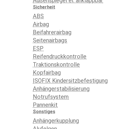
Außenspiegel el. anklappbar
Sicherheit
ABS
Airbag
Beifahrerairbag
Seitenairbags
ESP
Reifendruckkontrolle
Traktionskontrolle
Kopfairbag
ISOFIX Kindersitzbefestigung
Anhängerstabilisierung
Notrufsystem
Pannenkit
Sonstiges
Anhängerkupplung
Alufelgen