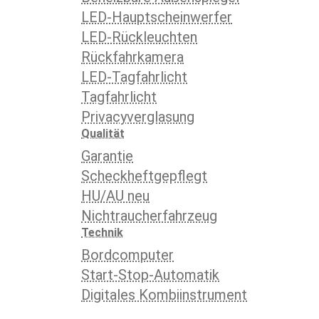
LED-Hauptscheinwerfer
LED-Rückleuchten
Rückfahrkamera
LED-Tagfahrlicht
Tagfahrlicht
Privacyverglasung
Qualität
Garantie
Scheckheftgepflegt
HU/AU neu
Nichtraucherfahrzeug
Technik
Bordcomputer
Start-Stop-Automatik
Digitales Kombiinstrument