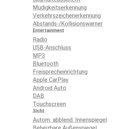
Müdigkeitserkennung
Verkehrszeichenerkennung
Abstands-/Kollisionswarner
Entertainment
Radio
USB-Anschluss
MP3
Bluetooth
Freisprecheinrichtung
Apple CarPlay
Android Auto
DAB
Touchscreen
Sicht
Autom. abblend. Innenspiegel
Beheizbare Außenspiegel