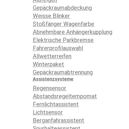
Gepäckraumabdeckung
Weisse Blinker
Stoßfänger Wagenfarbe
Abnehmbare Anhängerkupplung
Elektrische Parkbremse
Fahrerprofilauswahl
Allwetterreifen
Winterpaket
Gepäckraumabtrennung
Assistenzsysteme
Regensensor
Abstandsregeltempomat
Fernlichtassistent
Lichtsensor
Berganfahrassistent
Spurhalteassistent