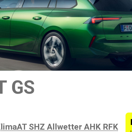
T GS
KlimaAT SHZ Allwetter AHK RFK