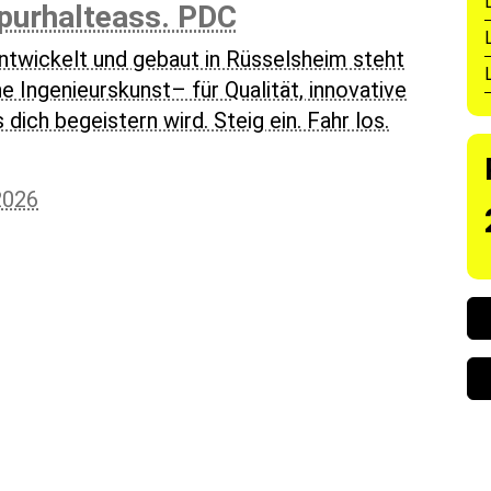
urhalteass. PDC
ntwickelt und gebaut in Rüsselsheim steht
e Ingenieurskunst– für Qualität, innovative
dich begeistern wird. Steig ein. Fahr los.
2026