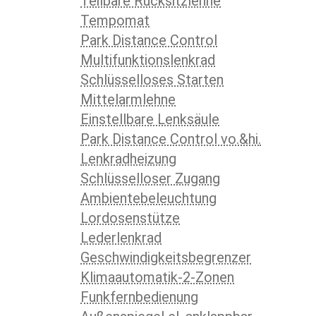
Teilbare Rücksitzlehne
Tempomat
Park Distance Control
Multifunktionslenkrad
Schlüsselloses Starten
Mittelarmlehne
Einstellbare Lenksäule
Park Distance Control vo.&hi.
Lenkradheizung
Schlüsselloser Zugang
Ambientebeleuchtung
Lordosenstütze
Lederlenkrad
Geschwindigkeitsbegrenzer
Klimaautomatik-2-Zonen
Funkfernbedienung